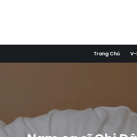
Skip
to
content
Tran
Trang Chủ
V-