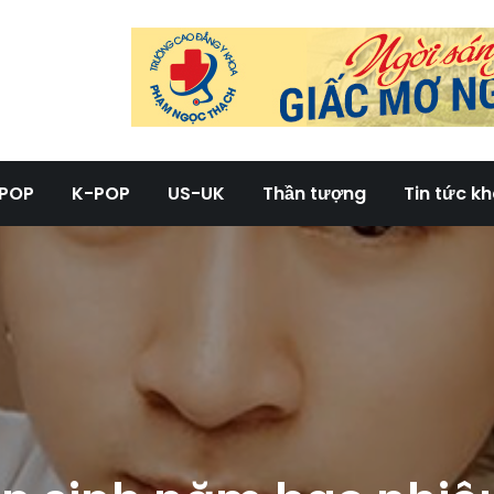
g tin tức âm nhạc tổng hợp
POP
K-POP
US-UK
Thần tượng
Tin tức k