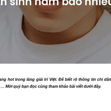
n sinh năm bao nhiê
 hot trong làng giải trí Việt. Để biết rõ thông tin chi dâ
ì, … Mời quý bạn đọc cùng tham khảo bài viết dưới đây.