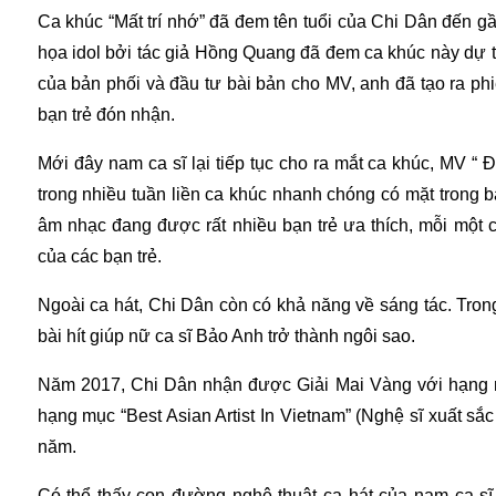
Ca khúc “Mất trí nhớ” đã đem tên tuổi của Chi Dân đến 
họa idol bởi tác giả Hồng Quang đã đem ca khúc này dự th
của bản phối và đầu tư bài bản cho MV, anh đã tạo ra p
bạn trẻ đón nhận.
Mới đây nam ca sĩ lại tiếp tục cho ra mắt ca khúc, MV “
trong nhiều tuần liền ca khúc nhanh chóng có mặt trong 
âm nhạc đang được rất nhiều bạn trẻ ưa thích, mỗi một
của các bạn trẻ.
Ngoài ca hát, Chi Dân còn có khả năng về sáng tác. Tron
bài hít giúp nữ ca sĩ Bảo Anh trở thành ngôi sao.
Năm 2017, Chi Dân nhận được Giải Mai Vàng với hạng mụ
hạng mục “Best Asian Artist In Vietnam” (Nghệ sĩ xuất s
năm.
Có thể thấy con đường nghệ thuật ca hát của nam ca sĩ