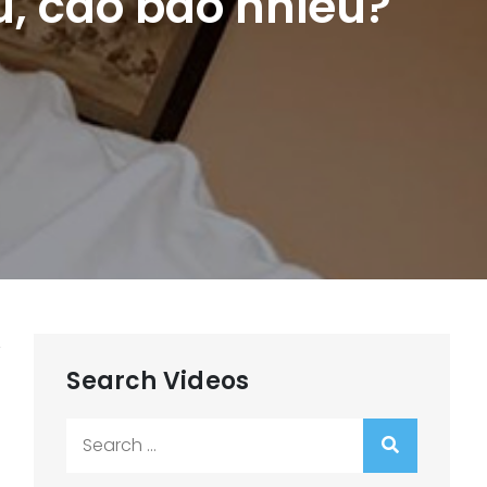
u, cao bao nhiêu?
n
Search Videos
Search
for: