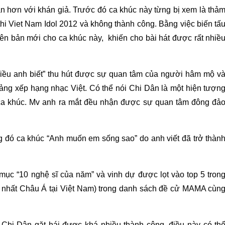
gần hơn với khán giả. Trước đó ca khúc này từng bị xem là thả
i Viet Nam Idol 2012 và không thành công. Bằng việc biến tấ
hiên bản mới cho ca khúc này, khiến cho bài hát được rất nhiề
 Điều anh biết” thu hút được sự quan tâm của người hâm mộ v
bảng xếp hạng nhạc Việt. Có thể nói Chi Dân là một hiện tượn
 ca khúc. Mv anh ra mắt đều nhận được sự quan tâm đông đả
g đó ca khúc “Anh muốn em sống sao” do anh viết đã trở thàn
c “10 nghệ sĩ của năm” và vinh dự được lọt vào top 5 tron
ắc nhất Châu Á tại Việt Nam) trong danh sách đề cử MAMA cùn
 Chi Dân gặt hái được khá nhiều thành công, điều này có th