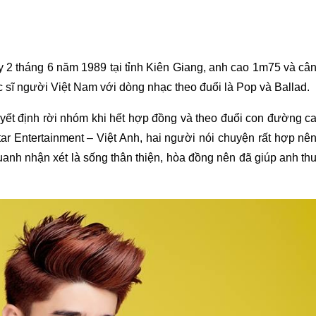
y 2 tháng 6 năm 1989 tại tỉnh Kiên Giang, anh cao 1m75 và câ
ạc sĩ người Việt Nam với dòng nhạc theo đuổi là Pop và Ballad.
yết định rời nhóm khi hết hợp đồng và theo đuổi con đường c
r Entertainment – Việt Anh, hai người nói chuyện rất hợp nê
anh nhận xét là sống thân thiện, hòa đồng nên đã giúp anh th