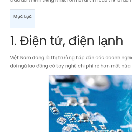
trau dồi thêm tiếng Nhật rồi mới đi tìm câu trả lời 
Mục Lục
1. Điện tử, điện lạnh
Việt Nam đang là thị trường hấp dẫn các doanh nghiệp
đội ngũ lao động có tay nghề chi phí rẻ hơn một nửa s