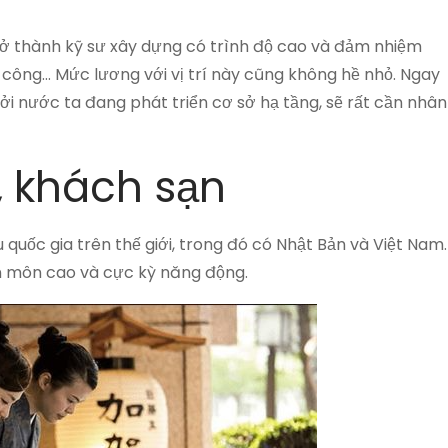
rở thành kỹ sư xây dựng có trình độ cao và đảm nhiệm
i công… Mức lương với vị trí này cũng không hề nhỏ. Ngay
bởi nước ta đang phát triển cơ sở hạ tầng, sẽ rất cần nhân
, khách sạn
u quốc gia trên thế giới, trong đó có Nhật Bản và Việt Nam.
ên môn cao và cực kỳ năng động.