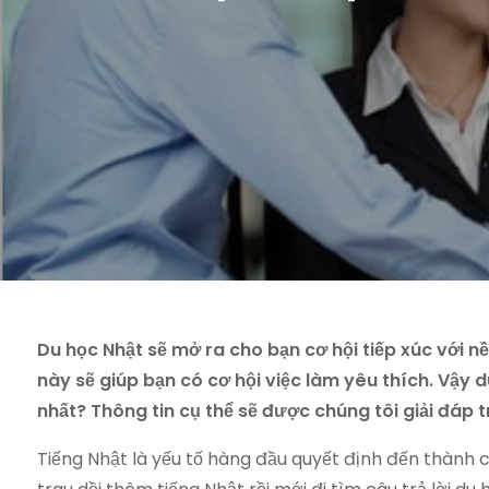
Du học Nhật sẽ mở ra cho bạn cơ hội tiếp xúc với nề
này sẽ giúp bạn có cơ hội việc làm yêu thích. Vậy
nhất? Thông tin cụ thể sẽ được chúng tôi giải đáp t
Tiếng Nhật là yếu tố hàng đầu quyết định đến thành c