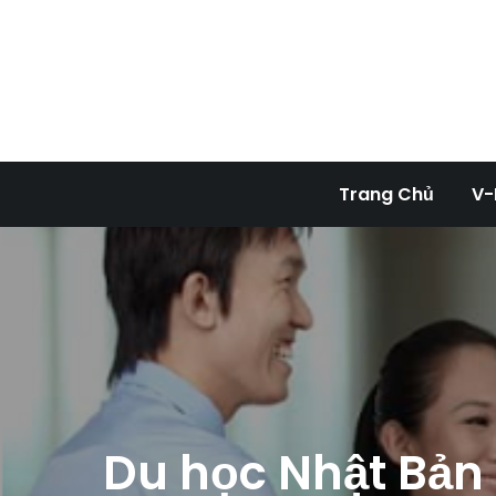
Skip
to
content
Tran
Trang Chủ
V-
Du học Nhật Bản