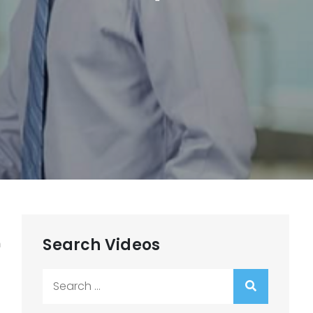
Search Videos
m
Search
for: