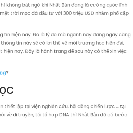
hì không bất ngờ khi Nhật Bản đang là cường quốc lĩnh
 mặt trời mọc đã đầu tư với 300 triệu USD nhằm phổ cập
g tin hiện nay. Đó là lý do mà ngành này đang ngày càng
ông tin này sẽ có lợi thế về môi trường học hiện đại,
hiện nay. Đây là hành trang để sau này có thể xin việc
ông
?
học
hiết lập tại viện nghiên cứu, hội đồng chiến lược … tại
 mới về di truyền, tái tổ hợp DNA thì Nhật Bản đã có bước