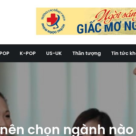
g tin tức âm nhạc tổng hợp
POP
K-POP
US-UK
Thần tượng
Tin tức k
 nên chọn ngành nào 