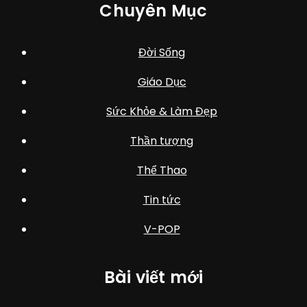
Chuyên Mục
Đời Sống
Giáo Dục
Sức Khỏe & Làm Đẹp
Thần tượng
Thể Thao
Tin tức
V-POP
Bài viết mới