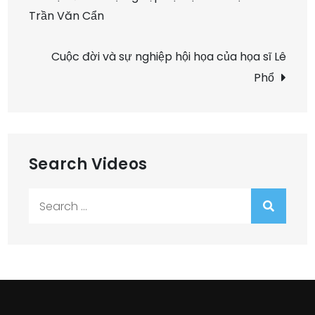
Trần Văn Cẩn
hướng
bài
Cuộc đời và sự nghiệp hội họa của họa sĩ Lê
Phổ
viết
Search Videos
Search
for: