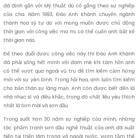
đã định gắn với Mỹ thuật dù cố gắng theo sự nghiệp
của cha. Năm 1993, Đào Anh Khánh chuyển ngành
thành họa sỹ tự do với mong muốn được chủ động
thời gian với công việc ma mị có thể cuốn anh bất kể
thời gian nào.
Để theo đuổi được công việc này thì Đào Anh Khánh
đã phải sống hết mình với đam mê khi tâm hồn anh
có thể vượt qua ngoài vũ trụ để tìm kiếm cảm hứng
mới với sự yên bình. Trong hội họa, anh luôn tìm kiếm
cho bản thân sự lãng mạn. Anh còn được biết đến là
nhà nhạc sĩ và điều khắc, trong đó chất liệu yêu thích
nhất là Sơn mài và sơn dầu.
Trong suốt hơn 30 năm sự nghiệp của mình, những
tác phẩm tranh sơn dầu nghệ thuật của anh đã xuất
hiện tại triển lãm trong và ngoài nước, vươn tầm thế