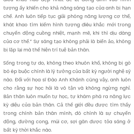
tượng ấy khiến cho khả năng sáng tạo của anh bị hạn
chế. Anh luôn tiếp tục giải phóng năng lượng cơ thể,
khát khao tìm kiếm hình tượng điêu khắc mới trong
chuyển động cuồng nhiệt, mạnh mẽ, khi thì dịu dàng
của cơ thể.” Sự sáng tạo không phải là biển ảo, không
bị lặp lại mà thể hiện trí tuệ bản thân.
Sống trong tự do, không theo khuôn khổ, không bị gò
bó ép buộc chính là lý tưởng của bất kỳ người nghệ sỹ
nào. Đối với họa sĩ Đào Anh Khánh cũng vậy, anh luôn
cho rằng sự học hỏi là vô tận và không ngừng nghỉ.
Bản thân luôn muốn tự học, tự khám phá ra năng lực
kỳ diệu của bản thân. Cả thế giới đều được tìm thấy
trong chính bản thân mình, đó chính là sự chuyển
động, đường cong, múi cơ, sợi gân được tỏa sáng ở
bất kỳ thời khắc nào.