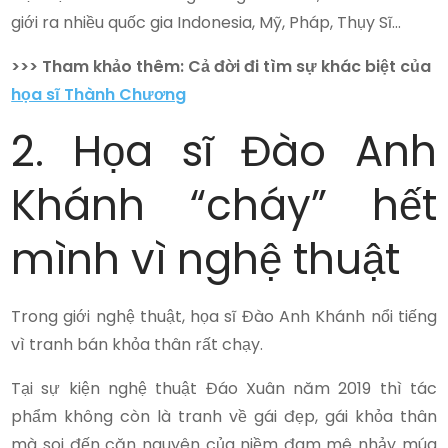
giới ra nhiều quốc gia Indonesia, Mỹ, Pháp, Thụy Sĩ…
>>> Tham khảo thêm: Cả đời đi tìm sự khác biệt của
họa sĩ Thành Chương
2. Họa sĩ Đào Anh
Khánh “cháy” hết
mình vì nghệ thuật
Trong giới nghệ thuật, họa sĩ Đào Anh Khánh nổi tiếng
vì tranh bán khỏa thân rất chạy.
Tại sự kiện nghệ thuật Đáo Xuân năm 2019 thì tác
phẩm không còn là tranh về gái đẹp, gái khỏa thân
mà soi đến căn nguyên của niềm đam mê nhảy múa