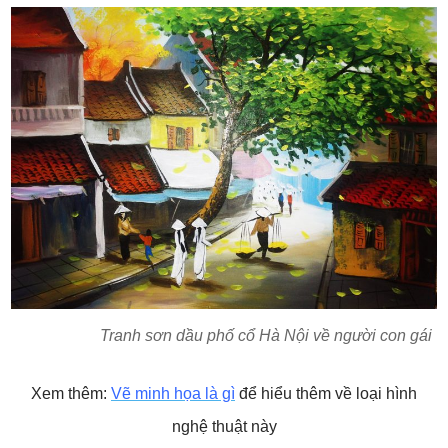
Tranh sơn dầu phố cổ Hà Nội về người con gái
Xem thêm:
Vẽ minh họa là gì
để hiểu thêm về loại hình
nghệ thuật này