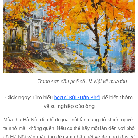
Tranh sơn dầu phố cổ Hà Nội về mùa thu
Click ngay: Tìm hiểu
họa sĩ Bùi Xuân Phái
để biết thêm
về sự nghiệp của ông
Mùa thu Hà Nội dù chỉ đi qua một lần cũng đủ khiến người
ta nhớ mãi không quên. Nếu có thể hãy một lần đến với phố
cổ Hà Nội vào màu thu để cảm nhận hết vẻ đẹp nơi đây, vì