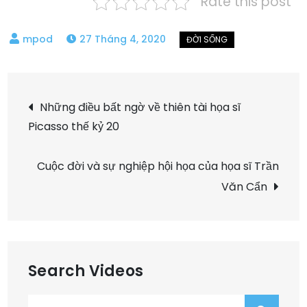
Rate this post
27 Tháng 4, 2020
Điều
Những điều bất ngờ về thiên tài họa sĩ
Picasso thế kỷ 20
hướng
bài
Cuộc đời và sự nghiệp hội họa của họa sĩ Trần
Văn Cẩn
viết
Search Videos
Search