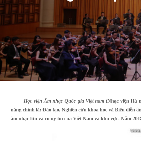
Học viện Âm nhạc Quốc gia Việt nam
(Nhạc viện Hà n
năng chính là: Đào tạo, Nghiên cứu khoa học và Biểu diễn 
âm nhạc lớn và có uy tín của Việt Nam và khu vực. Năm 2018