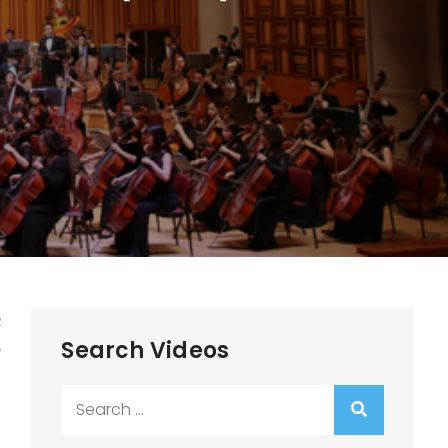
c
Search Videos
o
Search
for: