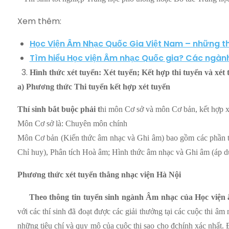
Xem thêm:
Học Viện Âm Nhạc Quốc Gia Việt Nam – những th
Tìm hiểu Học viện Âm nhạc Quốc gia? Các ngàn
Hình thức xét tuyển: Xét tuyển; Kết hợp thi tuyển và xét 
a) Phương thức Thi tuyển kết hợp xét tuyển
Thí sinh bắt buộc phải t
hi môn Cơ sở và môn Cơ bản, kết hợp
Môn Cơ sở là: Chuyên môn chính
Môn Cơ bản (Kiến thức âm nhạc và Ghi âm) bao gồm các phần th
Chỉ huy), Phân tích Hoà âm; Hình thức âm nhạc và Ghi âm (áp d
Phương thức xét tuyển thẳng nhạc viện Hà Nội
Theo thông tin tuyển sinh ngành Âm nhạc của Học viện 
với các thí sinh đã đoạt được các giải thưởng tại các cuộc thi âm
những tiêu chí và quy mô của cuộc thi sao cho đchính xác nhấ