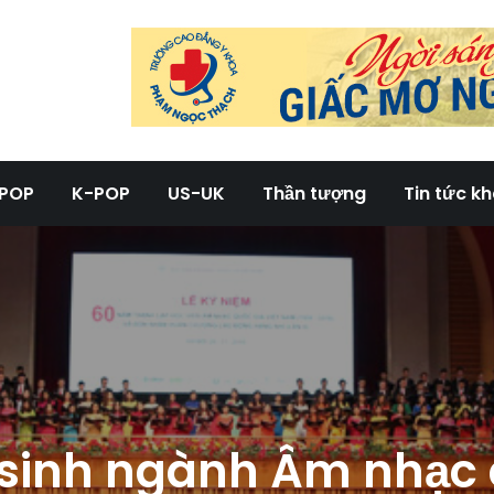
g tin tức âm nhạc tổng hợp
POP
K-POP
US-UK
Thần tượng
Tin tức k
 sinh ngành Âm nhạc