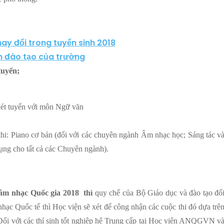
ay đổi trong tuyển sinh 2018
h đào tạo của trường
tuyển;
 xét tuyển với môn Ngữ văn
i: Piano cơ bản (đối với các chuyên ngành Âm nhạc học; Sáng tác v
ụng cho tất cả các Chuyên ngành).
âm nhạc Quốc gia 2018 thì
quy chế của Bộ Giáo dục và đào tạo đố
 nhạc Quốc tế thì Học viện sẽ xét để công nhận các cuộc thi đó dựa trê
t. Đối với các thí sinh tốt nghiệp hệ Trung cấp tại Học viện ANQGVN v