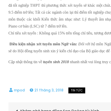
đã tốt nghiệp THPT thì phương thức xét tuyển sẽ khác một chút
9.5 điểm trở lên; Tất cả các ngành còn lại thì điểm tốt nghiệp ch
môn thuộc các khối Kiến thức âm nhạc như: Lý thuyết âm nhạ
Piano cơ bản (LSC) từ 7 điểm trở lên.
Chỉ tiêu xét tuyển : Không quá 15% trên tổng chỉ tiêu, tương đươn
Điều kiện nhận xét tuyển môn Ngữ văn
:
Đối với
bộ
môn Ngữ v
sẽ do Hội đồng tuyển sinh xin ý kiến chỉ đạo của Bộ giáo dục đê
Cập nhật thông tin về
tuyển sinh 2018
nhanh nhất vui lòng truy 
21 Tháng 3, 2018