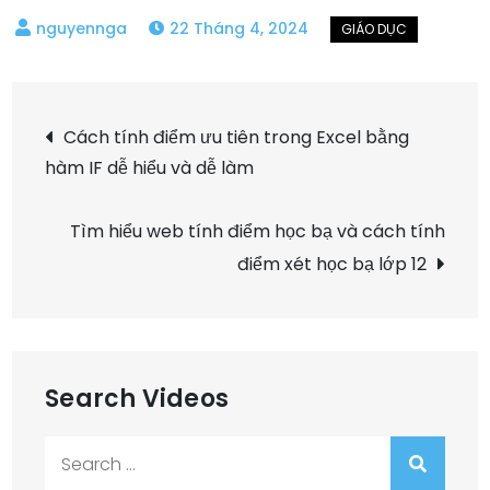
22 Tháng 4, 2024
Điều
Cách tính điểm ưu tiên trong Excel bằng
hàm IF dễ hiểu và dễ làm
hướng
bài
Tìm hiểu web tính điểm học bạ và cách tính
điểm xét học bạ lớp 12
viết
Search Videos
Search
for: